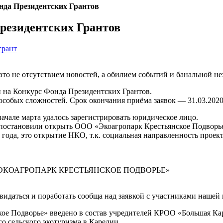
нда Президентских Грантов
резидентских Грантов
грант
 это не отсутствием новостей, а обилием событий и банальной н
и на Конкурс Фонда Президентских Грантов.
з особых сложностей. Срок окончания приёма заявок — 31.03.202
начале марта удалось зарегистрировать юридическое лицо.
постановили открыть ООО «Экоагропарк Крестьянское Подворь
 года, это открытие НКО, т.к. социальная направленность проект
ЭКОАГРОПАРК КРЕСТЬЯНСКОЕ ПОДВОРЬЕ»
видаться и поработать сообща над заявкой с участниками нашей
е Подворье» введено в состав учредителей КРОО «Большая Карел
о сельского экотуризма в Карелии.