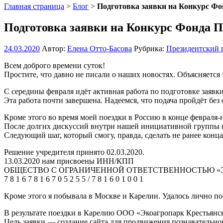
Главная страница
>
Блог
>
Подготовка заявки на Конкурс Фо
Подготовка заявки на Конкурс Фонда П
24.03.2020
Автор:
Елена Отто-Басова
Рубрика:
Президентский 
Всем доброго времени суток!
Простите, что давно не писали о наших новостях. Объясняется
С середины февраля идёт активная работа по подготовке заявк
Эта работа почти завершена. Надеемся, что подача пройдёт бе
Кроме этого во время моей поездки в Россию в конце февраля-
После долгих дискуссий внутри нашей инициативной группы 
Следующий шаг, который смогу, правда, сделать не ранее конца
Решение учредителя принято 02.03.2020.
13.03.2020 нам присвоены ИНН/КПП
ОБЩЕСТВО С ОГРАНИЧЕННОЙ ОТВЕТСТВЕННОСТЬЮ «
7 8 1 6 7 8 1 6 7 0 5 2 5 5 / 7 8 1 6 0 1 0 0 1
Кроме этого я побывала в Москве и Карелии. Удалось лично по
В результате поездки в Карелию ООО «Экоагропарк Крестьянско
Цель заявки — создание сайта для продвижения познавательног