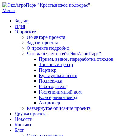
Перейти
к
Меню
содержанию
Задачи
Идея
О проекте
Об авторе проекта
Задачи проекта
О проекте подробно
Что включает в себя ЭкоАгроПарк?
Прием, вывоз, переработка отходов
Торговый центр
Партнер
Культурный центр
Поддержка
Работодатель
Гостеприимный дом
Консервный завод
Акционер
Развернутое описание проекта
Друзья проекта
Новости
Контакт
Блог
Статьи о проекте