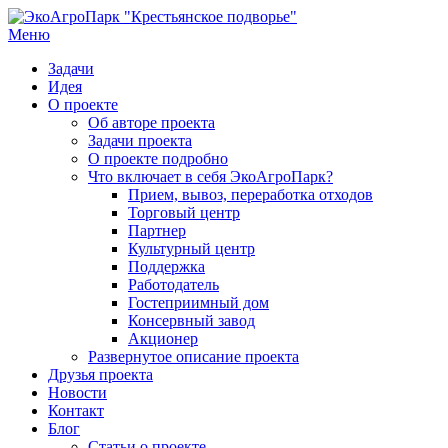
Перейти
к
Меню
содержанию
Задачи
Идея
О проекте
Об авторе проекта
Задачи проекта
О проекте подробно
Что включает в себя ЭкоАгроПарк?
Прием, вывоз, переработка отходов
Торговый центр
Партнер
Культурный центр
Поддержка
Работодатель
Гостеприимный дом
Консервный завод
Акционер
Развернутое описание проекта
Друзья проекта
Новости
Контакт
Блог
Статьи о проекте